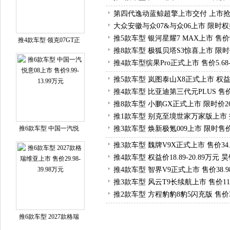
第四代逸动蓝鲸超擎上市交付 上市抢购价7
大众安徽与众07&与众06上市 限时权益
推5款车型 银河星耀7 MAX上市 售价9.
推4款车型 领克07GT正
推8款车型 极狐贝塔S3惊喜上市 限时价5.
推4款车型缤果Pro正式上市 售价5.68-
推5款车型 岚图泰山X8正式上市 权益价28
推4款车型 比亚迪第三代元PLUS 售价11
推8款车型 小鹏GX正式上市 限时价26.9
推1款车型 别克至境世家万家版上市 指
推6款车型 中国一汽悦
推3款车型 焕新极氪009上市 限时售价41
推3款车型 魏牌V9X正式上市 售价34.9
推4款车型 权益价18.89-20.89万元 
推4款车型 智界V9正式上市 售价38.98
推3款车型 风云T9长续航上市 售价11.9
推2款车型 方程豹豹8豹5闪充版 售价30.
推6款车型 2027款格瑞